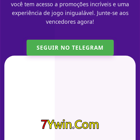
você tem acesso a promoções incríveis e uma
experiência de jogo inigualável. Junte-se aos
vencedores agora!
SEGUIR NO TELEGRAM