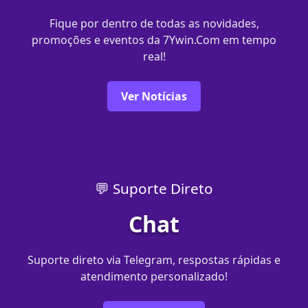
Fique por dentro de todas as novidades,
promoções e eventos da 7Ywin.Com em tempo
real!
Ver Notícias
💬 Suporte Direto
Chat
Suporte direto via Telegram, respostas rápidas e
atendimento personalizado!