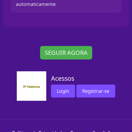
automaticamente
SEGUIR AGORA
Acessos
Login
Registrar-se