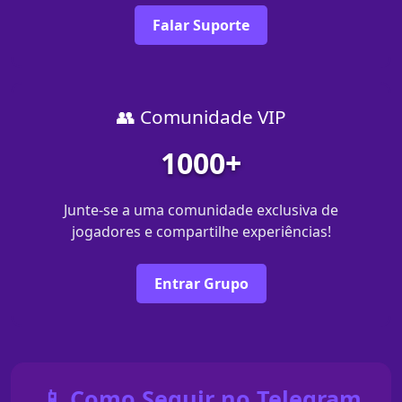
Falar Suporte
👥 Comunidade VIP
1000+
Junte-se a uma comunidade exclusiva de
jogadores e compartilhe experiências!
Entrar Grupo
📱 Como Seguir no Telegram