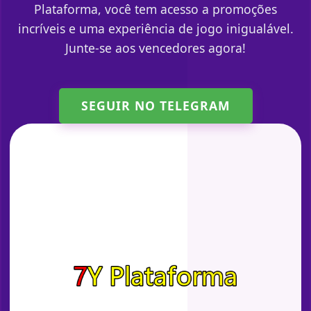
Plataforma, você tem acesso a promoções
incríveis e uma experiência de jogo inigualável.
Junte-se aos vencedores agora!
SEGUIR NO TELEGRAM