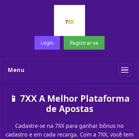
Login
Registrar-se
Menu
📱 7XX A Melhor Plataforma
de Apostas
Cadastre-se na 7XX para ganhar bônus no
cadastro e em cada recarga. Com a 7XX, você tem