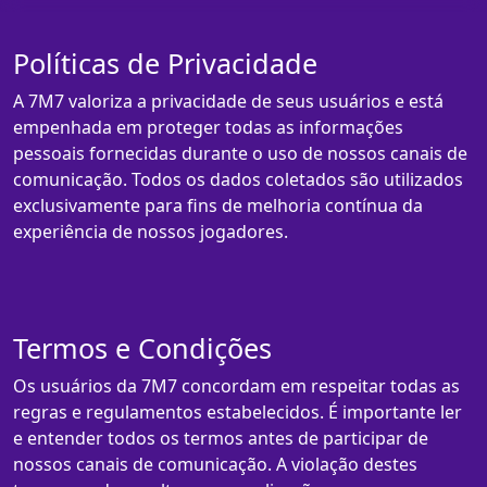
Políticas de Privacidade
A 7M7 valoriza a privacidade de seus usuários e está
empenhada em proteger todas as informações
pessoais fornecidas durante o uso de nossos canais de
comunicação. Todos os dados coletados são utilizados
exclusivamente para fins de melhoria contínua da
experiência de nossos jogadores.
Termos e Condições
Os usuários da 7M7 concordam em respeitar todas as
regras e regulamentos estabelecidos. É importante ler
e entender todos os termos antes de participar de
nossos canais de comunicação. A violação destes