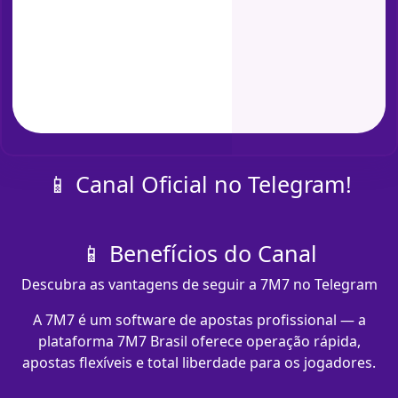
📱 Canal Oficial no Telegram!
📱 Benefícios do Canal
Descubra as vantagens de seguir a 7M7 no Telegram
A 7M7 é um software de apostas profissional — a
plataforma 7M7 Brasil oferece operação rápida,
apostas flexíveis e total liberdade para os jogadores.