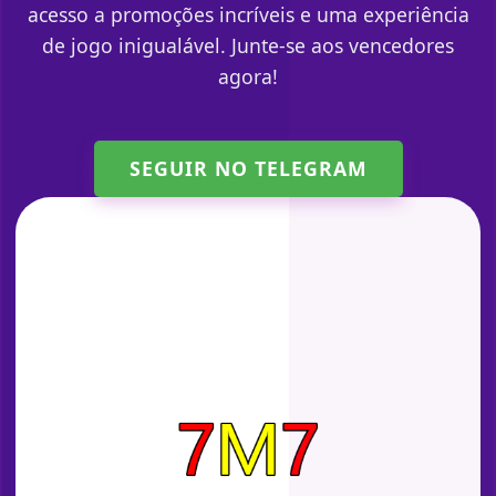
acesso a promoções incríveis e uma experiência
de jogo inigualável. Junte-se aos vencedores
agora!
SEGUIR NO TELEGRAM