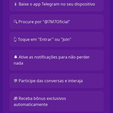
📱 Baixe o app Telegram no seu dispositivo
🔍 Procure por "@7M7Oficial"
👆 Toque em "Entrar" ou "Join"
🔔 Ative as notificações para não perder
nada
💬 Participe das conversas e interaja
🎁 Receba bônus exclusivos
automaticamente