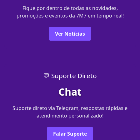
Fique por dentro de todas as novidades,
promoções e eventos da 7M7 em tempo real!
Ver Notícias
💬 Suporte Direto
Chat
Suporte direto via Telegram, respostas rápidas e
atendimento personalizado!
Falar Suporte