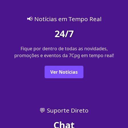
📢 Notícias em Tempo Real
24/7
Fique por dentro de todas as novidades,
promoções e eventos da 7Cpg em tempo real!
Ver Notícias
💬 Suporte Direto
Chat