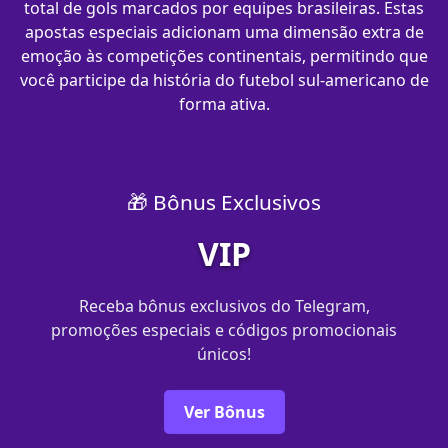
total de gols marcados por equipes brasileiras. Estas
apostas especiais adicionam uma dimensão extra de
emoção às competições continentais, permitindo que
você participe da história do futebol sul-americano de
forma ativa.
🎁 Bônus Exclusivos
VIP
Receba bônus exclusivos do Telegram,
promoções especiais e códigos promocionais
únicos!
Ver Bônus