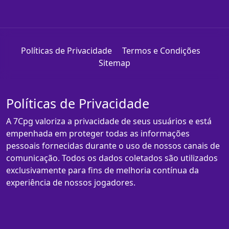
Políticas de Privacidade
Termos e Condições
Sitemap
Políticas de Privacidade
A 7Cpg valoriza a privacidade de seus usuários e está
empenhada em proteger todas as informações
pessoais fornecidas durante o uso de nossos canais de
comunicação. Todos os dados coletados são utilizados
exclusivamente para fins de melhoria contínua da
experiência de nossos jogadores.