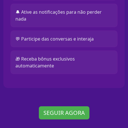
🔔 Ative as notificações para não perder
nada
💬 Participe das conversas e interaja
🎁 Receba bônus exclusivos
automaticamente
SEGUIR AGORA