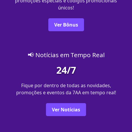
promoções especiais e códigos promocionais
únicos!
Ver Bônus
📢 Notícias em Tempo Real
24/7
Fique por dentro de todas as novidades,
promoções e eventos da 7AA em tempo real!
Ver Notícias