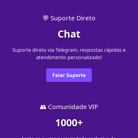
💬 Suporte Direto
Chat
Suporte direto via Telegram, respostas rápidas e
atendimento personalizado!
Falar Suporte
👥 Comunidade VIP
1000+