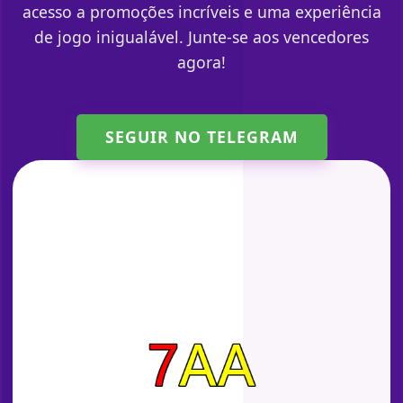
acesso a promoções incríveis e uma experiência
de jogo inigualável. Junte-se aos vencedores
agora!
SEGUIR NO TELEGRAM