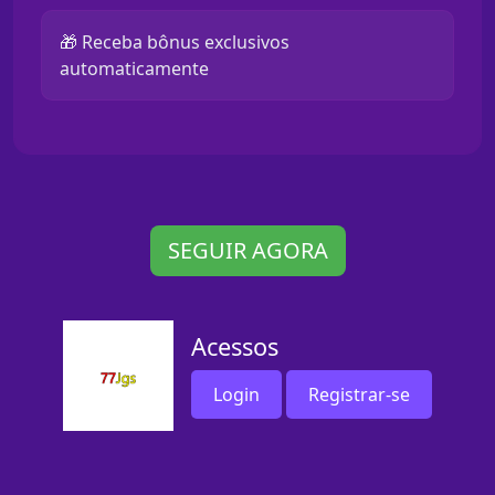
🎁 Receba bônus exclusivos
automaticamente
SEGUIR AGORA
Acessos
Login
Registrar-se