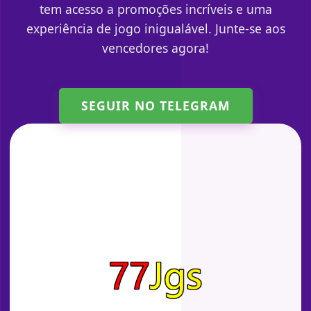
tem acesso a promoções incríveis e uma
experiência de jogo inigualável. Junte-se aos
vencedores agora!
SEGUIR NO TELEGRAM