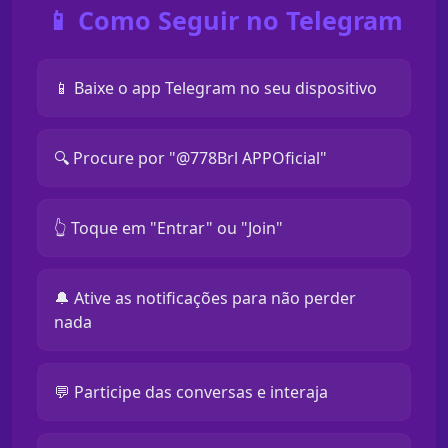
📱 Como Seguir no Telegram
📱 Baixe o app Telegram no seu dispositivo
🔍 Procure por "@778Brl APPOficial"
👆 Toque em "Entrar" ou "Join"
🔔 Ative as notificações para não perder
nada
💬 Participe das conversas e interaja