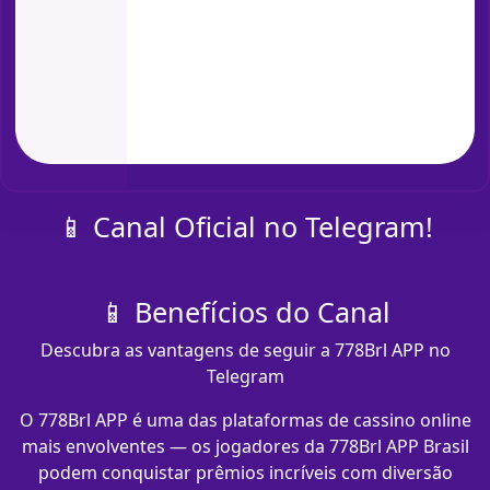
📱 Canal Oficial no Telegram!
📱 Benefícios do Canal
Descubra as vantagens de seguir a 778Brl APP no
Telegram
O 778Brl APP é uma das plataformas de cassino online
mais envolventes — os jogadores da 778Brl APP Brasil
podem conquistar prêmios incríveis com diversão