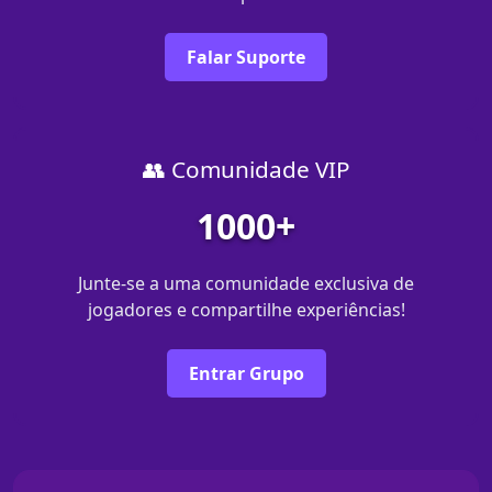
Falar Suporte
👥 Comunidade VIP
1000+
Junte-se a uma comunidade exclusiva de
jogadores e compartilhe experiências!
Entrar Grupo