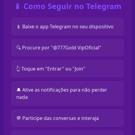
📱 Como Seguir no Telegram
📱 Baixe o app Telegram no seu dispositivo
🔍 Procure por "@777Gold VipOficial"
👆 Toque em "Entrar" ou "Join"
🔔 Ative as notificações para não perder
nada
💬 Participe das conversas e interaja