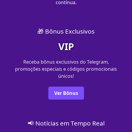
contínua.
🎁 Bônus Exclusivos
VIP
Receba bônus exclusivos do Telegram,
promoções especiais e códigos promocionais
únicos!
Ver Bônus
📢 Notícias em Tempo Real