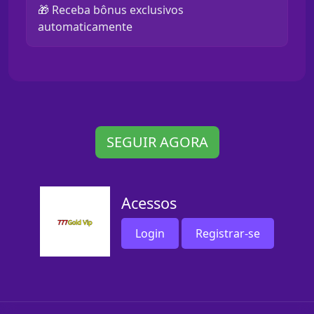
🎁 Receba bônus exclusivos
automaticamente
SEGUIR AGORA
Acessos
Login
Registrar-se