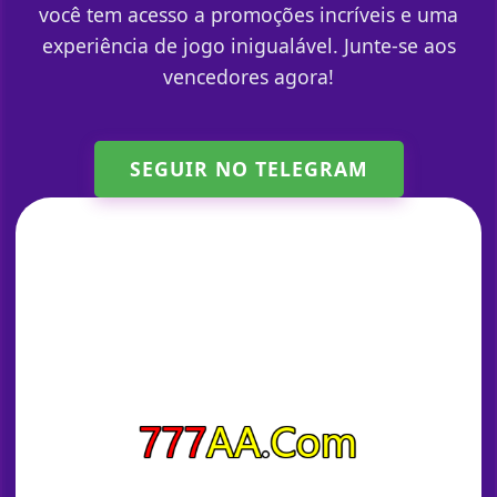
você tem acesso a promoções incríveis e uma
experiência de jogo inigualável. Junte-se aos
vencedores agora!
SEGUIR NO TELEGRAM