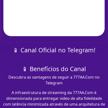
📱 Canal Oficial no Telegram!
📱 Benefícios do Canal
Descubra as vantagens de seguir a 777AA.Com no
Telegram
A infraestrutura de streaming da 777AA.Com é
dimensionada para entregar video de alta fidelidade
com latência minimizada através de uma arquitetura de