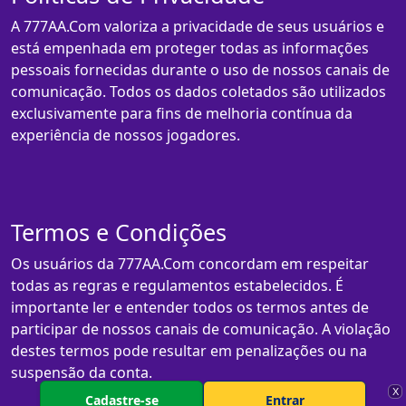
A 777AA.Com valoriza a privacidade de seus usuários e
está empenhada em proteger todas as informações
pessoais fornecidas durante o uso de nossos canais de
comunicação. Todos os dados coletados são utilizados
exclusivamente para fins de melhoria contínua da
experiência de nossos jogadores.
Termos e Condições
Os usuários da 777AA.Com concordam em respeitar
todas as regras e regulamentos estabelecidos. É
importante ler e entender todos os termos antes de
participar de nossos canais de comunicação. A violação
destes termos pode resultar em penalizações ou na
suspensão da conta.
X
Cadastre-se
Entrar