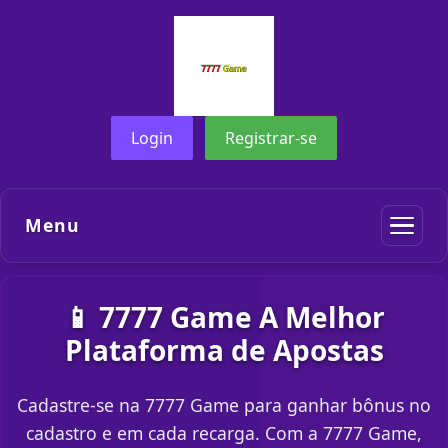
Login
Registrar-se
Menu
📱 7777 Game A Melhor
Plataforma de Apostas
Cadastre-se na 7777 Game para ganhar bônus no
cadastro e em cada recarga. Com a 7777 Game,