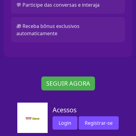
💬 Participe das conversas e interaja
🎁 Receba bônus exclusivos
automaticamente
SEGUIR AGORA
Acessos
Login
Registrar-se