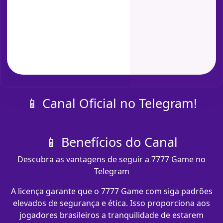
📱 Canal Oficial no Telegram!
📱 Benefícios do Canal
Descubra as vantagens de seguir a 7777 Game no
Telegram
A licença garante que o 7777 Game com​ siga padrões
elevados de segurança e ética. Isso proporciona aos
jogadores brasileiros a tranquilidade de estarem