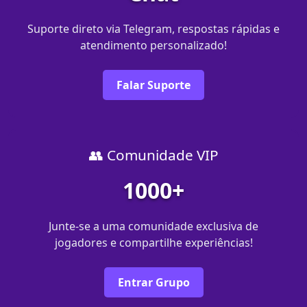
Suporte direto via Telegram, respostas rápidas e
atendimento personalizado!
Falar Suporte
👥 Comunidade VIP
1000+
Junte-se a uma comunidade exclusiva de
jogadores e compartilhe experiências!
Entrar Grupo