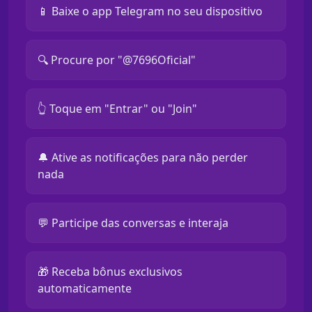
📱 Baixe o app Telegram no seu dispositivo
🔍 Procure por "@7696Oficial"
👆 Toque em "Entrar" ou "Join"
🔔 Ative as notificações para não perder
nada
💬 Participe das conversas e interaja
🎁 Receba bônus exclusivos
automaticamente