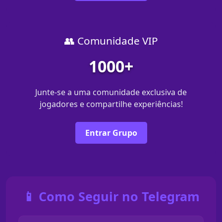
👥 Comunidade VIP
1000+
Junte-se a uma comunidade exclusiva de
jogadores e compartilhe experiências!
Entrar Grupo
📱 Como Seguir no Telegram