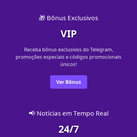
🎁 Bônus Exclusivos
VIP
Receba bônus exclusivos do Telegram,
promoções especiais e códigos promocionais
únicos!
Ver Bônus
📢 Notícias em Tempo Real
24/7