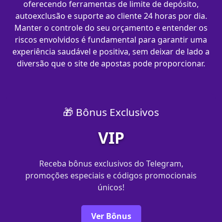
oferecendo ferramentas de limite de depósito,
autoexclusão e suporte ao cliente 24 horas por dia.
Manter o controle do seu orçamento e entender os
riscos envolvidos é fundamental para garantir uma
experiência saudável e positiva, sem deixar de lado a
diversão que o site de apostas pode proporcionar.
🎁 Bônus Exclusivos
VIP
Receba bônus exclusivos do Telegram,
promoções especiais e códigos promocionais
únicos!
Ver Bônus