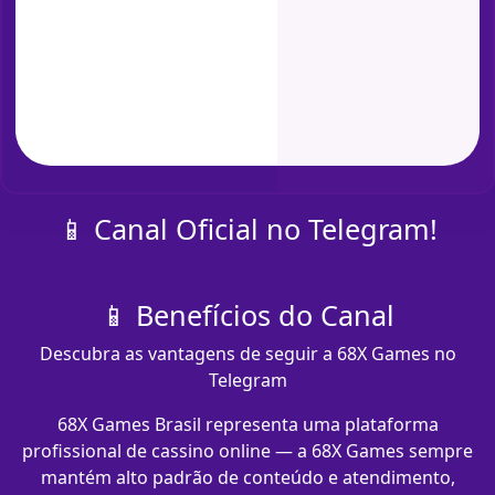
📱 Canal Oficial no Telegram!
📱 Benefícios do Canal
Descubra as vantagens de seguir a 68X Games no
Telegram
68X Games Brasil representa uma plataforma
profissional de cassino online — a 68X Games sempre
mantém alto padrão de conteúdo e atendimento,