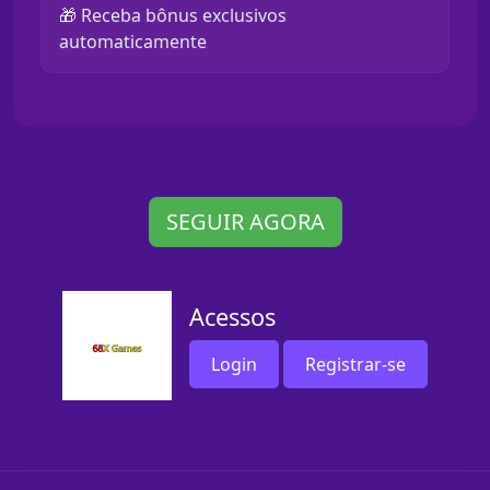
🎁 Receba bônus exclusivos
automaticamente
SEGUIR AGORA
Acessos
Login
Registrar-se