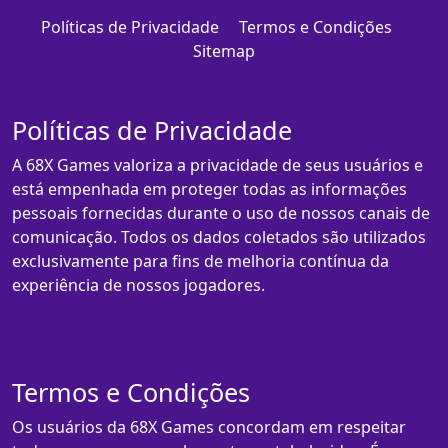
Políticas de Privacidade
Termos e Condições
Sitemap
Políticas de Privacidade
A 68X Games valoriza a privacidade de seus usuários e
está empenhada em proteger todas as informações
pessoais fornecidas durante o uso de nossos canais de
comunicação. Todos os dados coletados são utilizados
exclusivamente para fins de melhoria contínua da
experiência de nossos jogadores.
Termos e Condições
Os usuários da 68X Games concordam em respeitar