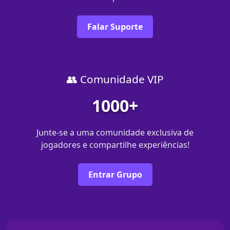
Falar Suporte
👥 Comunidade VIP
1000+
Junte-se a uma comunidade exclusiva de
jogadores e compartilhe experiências!
Entrar Grupo