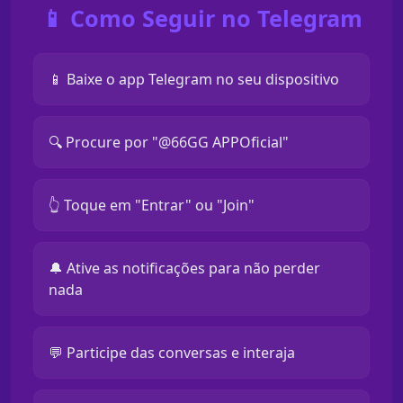
📱 Como Seguir no Telegram
📱 Baixe o app Telegram no seu dispositivo
🔍 Procure por "@66GG APPOficial"
👆 Toque em "Entrar" ou "Join"
🔔 Ative as notificações para não perder
nada
💬 Participe das conversas e interaja