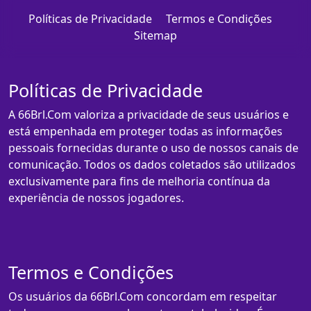
Políticas de Privacidade
Termos e Condições
Sitemap
Políticas de Privacidade
A 66Brl.Com valoriza a privacidade de seus usuários e
está empenhada em proteger todas as informações
pessoais fornecidas durante o uso de nossos canais de
comunicação. Todos os dados coletados são utilizados
exclusivamente para fins de melhoria contínua da
experiência de nossos jogadores.
Termos e Condições
Os usuários da 66Brl.Com concordam em respeitar