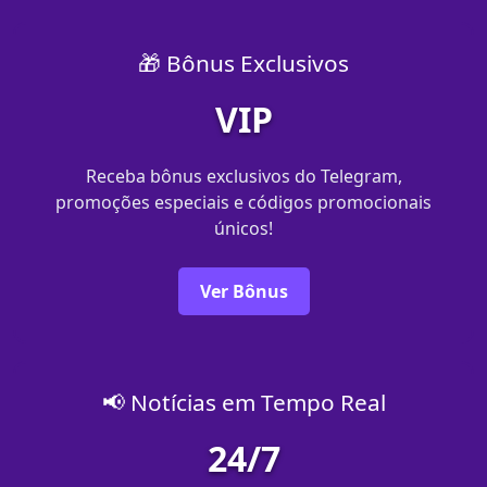
🎁 Bônus Exclusivos
VIP
Receba bônus exclusivos do Telegram,
promoções especiais e códigos promocionais
únicos!
Ver Bônus
📢 Notícias em Tempo Real
24/7