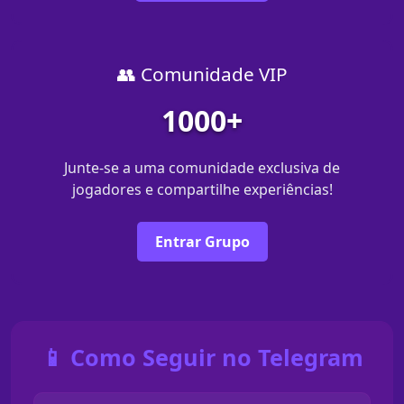
👥 Comunidade VIP
1000+
Junte-se a uma comunidade exclusiva de
jogadores e compartilhe experiências!
Entrar Grupo
📱 Como Seguir no Telegram