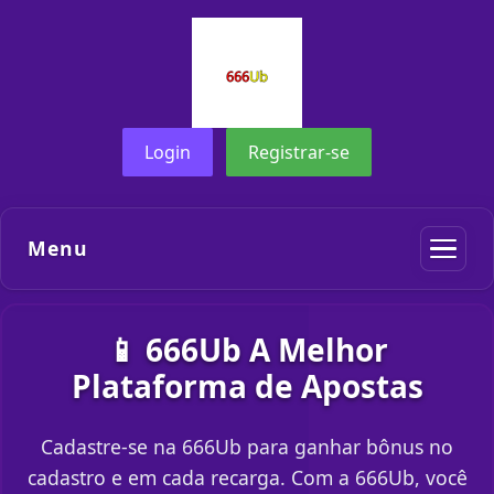
Login
Registrar-se
Menu
📱 666Ub A Melhor
Plataforma de Apostas
Cadastre-se na 666Ub para ganhar bônus no
cadastro e em cada recarga. Com a 666Ub, você