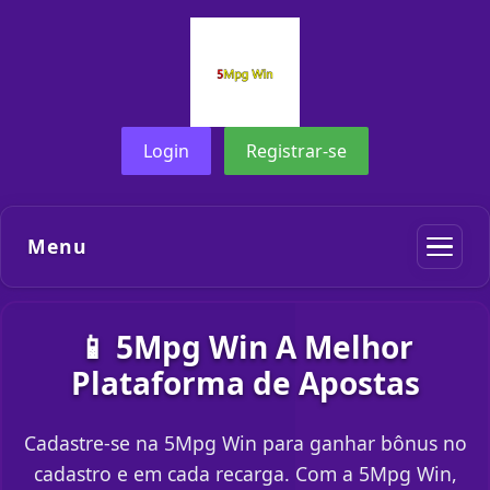
Login
Registrar-se
Menu
📱 5Mpg Win A Melhor
Plataforma de Apostas
Cadastre-se na 5Mpg Win para ganhar bônus no
cadastro e em cada recarga. Com a 5Mpg Win,