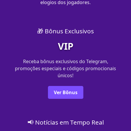
elogios dos jogadores.
🎁 Bônus Exclusivos
VIP
Receba bônus exclusivos do Telegram,
promoções especiais e códigos promocionais
únicos!
Ver Bônus
📢 Notícias em Tempo Real