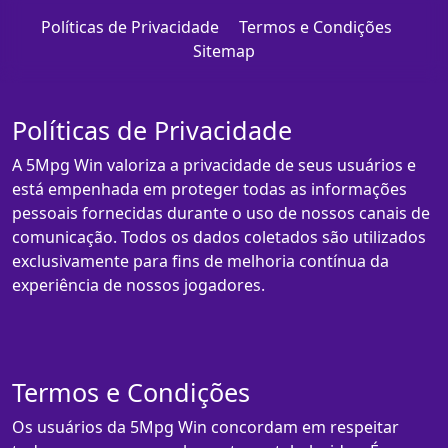
Políticas de Privacidade
Termos e Condições
Sitemap
Políticas de Privacidade
A 5Mpg Win valoriza a privacidade de seus usuários e
está empenhada em proteger todas as informações
pessoais fornecidas durante o uso de nossos canais de
comunicação. Todos os dados coletados são utilizados
exclusivamente para fins de melhoria contínua da
experiência de nossos jogadores.
Termos e Condições
Os usuários da 5Mpg Win concordam em respeitar