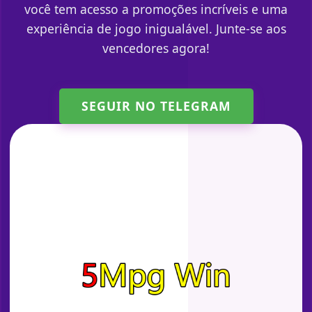
você tem acesso a promoções incríveis e uma
experiência de jogo inigualável. Junte-se aos
vencedores agora!
SEGUIR NO TELEGRAM