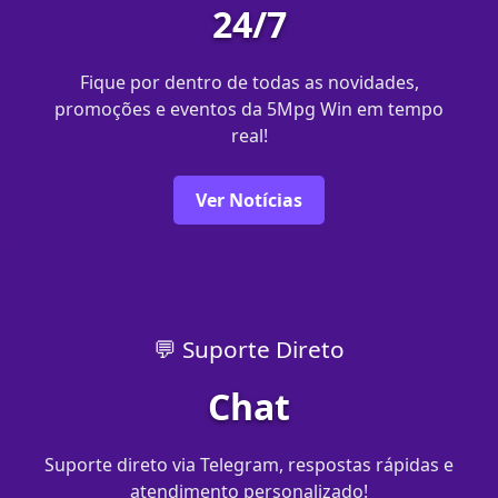
24/7
Fique por dentro de todas as novidades,
promoções e eventos da 5Mpg Win em tempo
real!
Ver Notícias
💬 Suporte Direto
Chat
Suporte direto via Telegram, respostas rápidas e
atendimento personalizado!