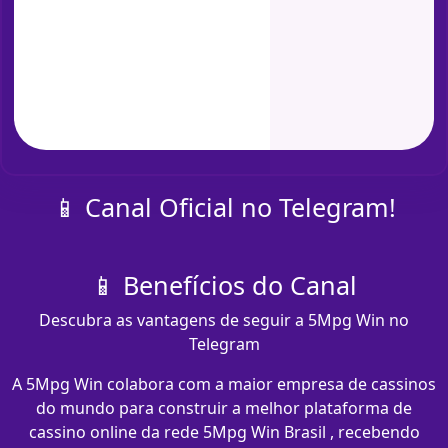
📱 Canal Oficial no Telegram!
📱 Benefícios do Canal
Descubra as vantagens de seguir a 5Mpg Win no
Telegram
A 5Mpg Win colabora com a maior empresa de cassinos
do mundo para construir a melhor plataforma de
cassino online da rede 5Mpg Win Brasil , recebendo