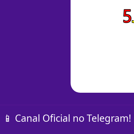
📱 Canal Oficial no Telegram!