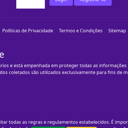
Políticas de Privacidade
Termos e Condições
Sitemap
de
suários e está empenhada em proteger todas as informações
os coletados são utilizados exclusivamente para fins de m
tar todas as regras e regulamentos estabelecidos. É impor