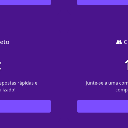
reto
👥 
t
espostas rápidas e
Junte-se a uma com
lizado!
compa
e