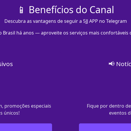
📱 Benefícios do Canal
Descubra as vantagens de seguir a 5JJ APP no Telegram
o Brasil há anos — aproveite os serviços mais confortáveis de
sivos
📢 Notí
m, promoções especiais
Fique por dentro d
s únicos!
eventos d