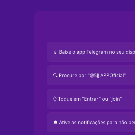
📱 Baixe o app Telegram no seu disp
🔍 Procure por "@5JJ APPOficial"
👆 Toque em "Entrar" ou "Join"
🔔 Ative as notificações para não p