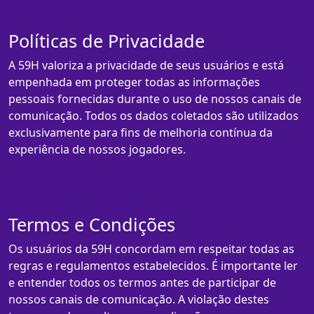
Políticas de Privacidade
A 59H valoriza a privacidade de seus usuários e está
empenhada em proteger todas as informações
pessoais fornecidas durante o uso de nossos canais de
comunicação. Todos os dados coletados são utilizados
exclusivamente para fins de melhoria contínua da
experiência de nossos jogadores.
Termos e Condições
Os usuários da 59H concordam em respeitar todas as
regras e regulamentos estabelecidos. É importante ler
e entender todos os termos antes de participar de
nossos canais de comunicação. A violação destes