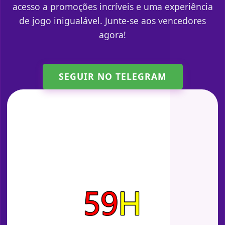
acesso a promoções incríveis e uma experiência
de jogo inigualável. Junte-se aos vencedores
agora!
SEGUIR NO TELEGRAM