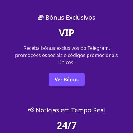
🎁 Bônus Exclusivos
VIP
Receba bônus exclusivos do Telegram,
promoções especiais e códigos promocionais
únicos!
Ver Bônus
📢 Notícias em Tempo Real
24/7