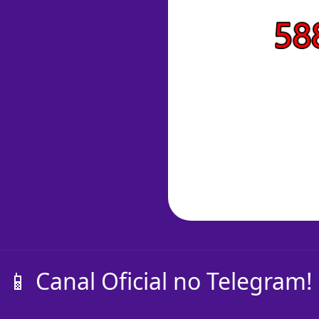
📱 Canal Oficial no Telegram!