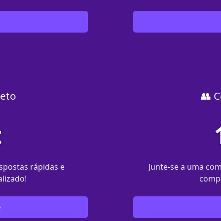
reto
👥 
t
espostas rápidas e
Junte-se a uma com
lizado!
compa
e