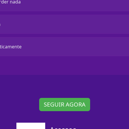
erder nada
a
aticamente
SEGUIR AGORA