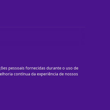
ções pessoais fornecidas durante o uso de
elhoria contínua da experiência de nossos