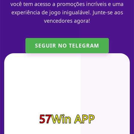
você tem acesso a promoções incríveis e uma
experiência de jogo inigualável. Junte-se aos
vencedores agora!
SEGUIR NO TELEGRAM