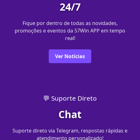
24/7
Fique por dentro de todas as novidades,
promoções e eventos da 57Win APP em tempo
real!
Ver Notícias
💬 Suporte Direto
Chat
Suporte direto via Telegram, respostas rápidas e
atendimento personalizado!