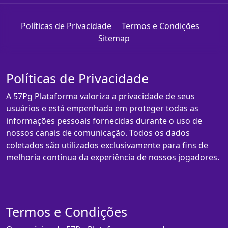
Políticas de Privacidade
Termos e Condições
Sitemap
Políticas de Privacidade
A 57Pg Plataforma valoriza a privacidade de seus
usuários e está empenhada em proteger todas as
informações pessoais fornecidas durante o uso de
nossos canais de comunicação. Todos os dados
coletados são utilizados exclusivamente para fins de
melhoria contínua da experiência de nossos jogadores.
Termos e Condições