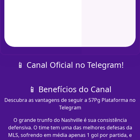
📱 Canal Oficial no Telegram!
📱 Benefícios do Canal
Descubra as vantagens de seguir a 57Pg Plataforma no
Telegram
O grande trunfo do Nashville é sua consistência
defensiva. O time tem uma das melhores defesas da
MLS, sofrendo em média apenas 1 gol por partida, e