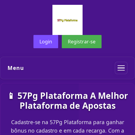
Login
Registrar-se
Menu
📱 57Pg Plataforma A Melhor
Plataforma de Apostas
Cadastre-se na 57Pg Plataforma para ganhar
bônus no cadastro e em cada recarga. Com a