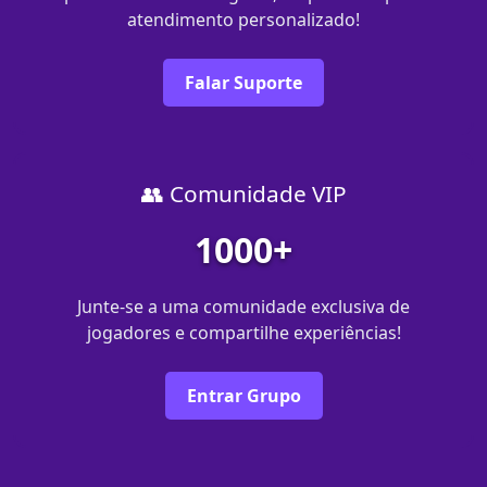
atendimento personalizado!
Falar Suporte
👥 Comunidade VIP
1000+
Junte-se a uma comunidade exclusiva de
jogadores e compartilhe experiências!
Entrar Grupo