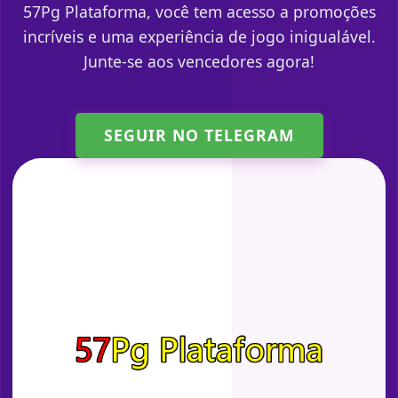
57Pg Plataforma, você tem acesso a promoções
incríveis e uma experiência de jogo inigualável.
Junte-se aos vencedores agora!
SEGUIR NO TELEGRAM