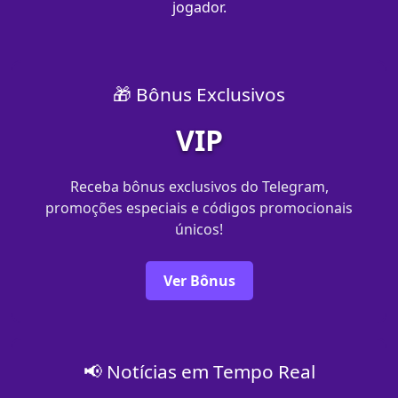
jogador.
🎁 Bônus Exclusivos
VIP
Receba bônus exclusivos do Telegram,
promoções especiais e códigos promocionais
únicos!
Ver Bônus
📢 Notícias em Tempo Real