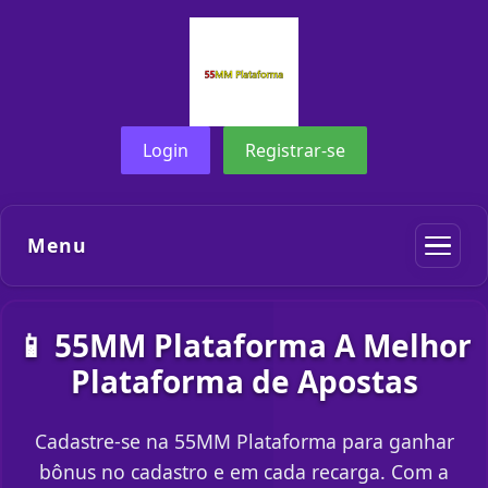
Login
Registrar-se
Menu
📱 55MM Plataforma A Melhor
Plataforma de Apostas
Cadastre-se na 55MM Plataforma para ganhar
bônus no cadastro e em cada recarga. Com a