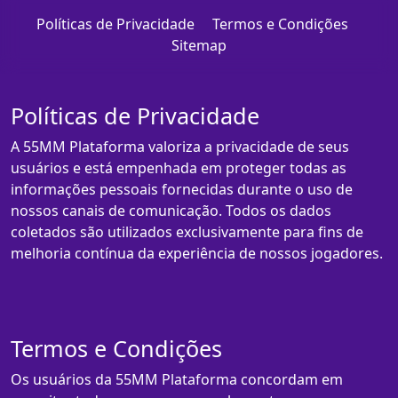
Políticas de Privacidade
Termos e Condições
Sitemap
Políticas de Privacidade
A 55MM Plataforma valoriza a privacidade de seus
usuários e está empenhada em proteger todas as
informações pessoais fornecidas durante o uso de
nossos canais de comunicação. Todos os dados
coletados são utilizados exclusivamente para fins de
melhoria contínua da experiência de nossos jogadores.
Termos e Condições
Os usuários da 55MM Plataforma concordam em