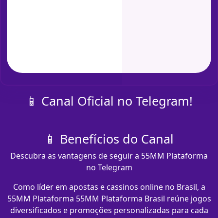
📱 Canal Oficial no Telegram!
📱 Benefícios do Canal
Descubra as vantagens de seguir a 55MM Plataforma
no Telegram
Como líder em apostas e cassinos online no Brasil, a
55MM Plataforma 55MM Plataforma Brasil reúne jogos
diversificados e promoções personalizadas para cada