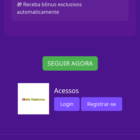
🎁 Receba bônus exclusivos
automaticamente
SEGUIR AGORA
Acessos
Login
Registrar-se