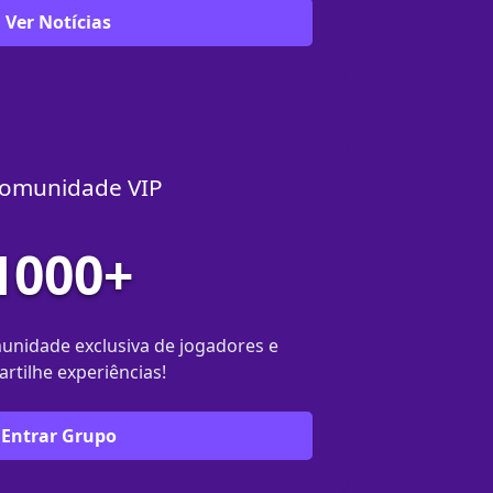
Ver Notícias
Comunidade VIP
1000+
unidade exclusiva de jogadores e
rtilhe experiências!
Entrar Grupo