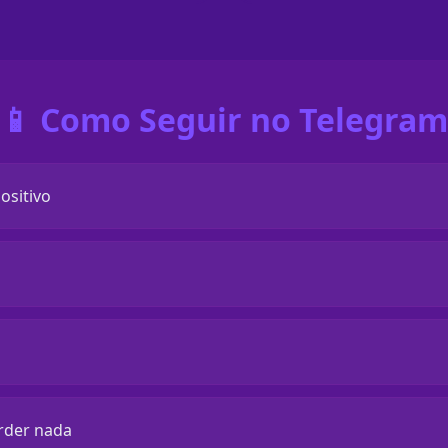
📱 Como Seguir no Telegram
ositivo
erder nada