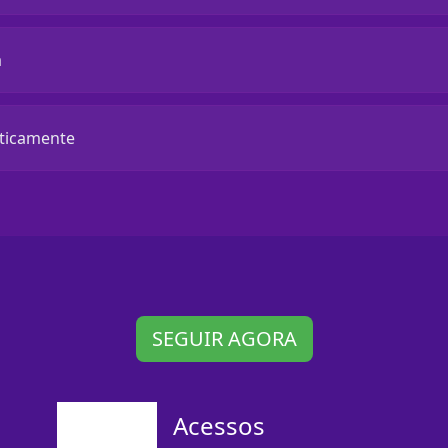
a
aticamente
SEGUIR AGORA
Acessos