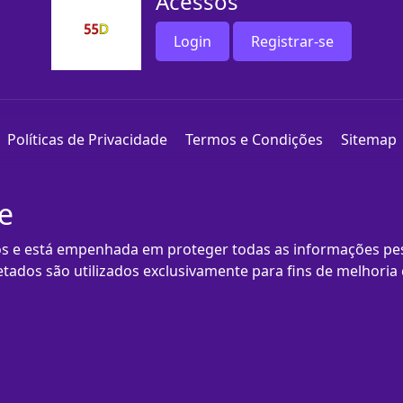
Acessos
Login
Registrar-se
Políticas de Privacidade
Termos e Condições
Sitemap
de
ios e está empenhada em proteger todas as informações pe
tados são utilizados exclusivamente para fins de melhoria