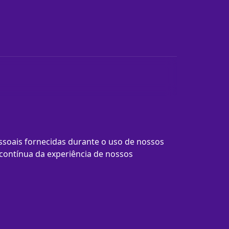
ssoais fornecidas durante o uso de nossos
 contínua da experiência de nossos