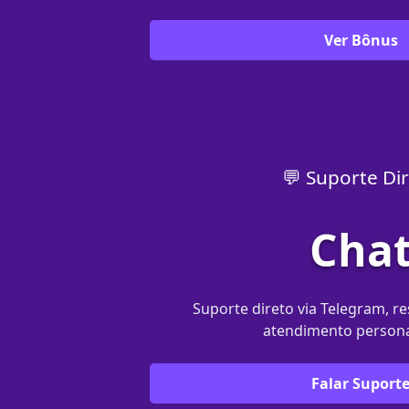
Ver Bônus
💬 Suporte Di
Cha
Suporte direto via Telegram, r
atendimento persona
Falar Suport