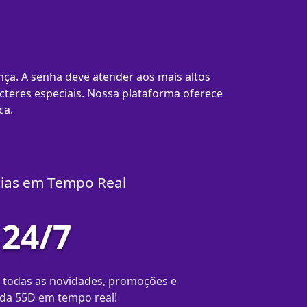
ça. A senha deve atender aos mais altos
teres especiais. Nossa plataforma oferece
ca.
cias em Tempo Real
24/7
e todas as novidades, promoções e
 da 55D em tempo real!