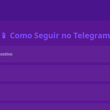
📱 Como Seguir no Telegram
ositivo