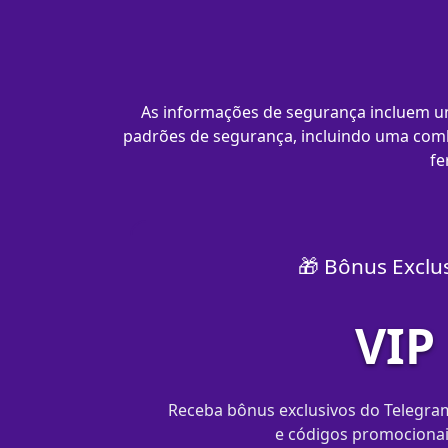
As informações de segurança incluem um
padrões de segurança, incluindo uma comb
fe
🎁 Bônus Exclu
VIP
Receba bônus exclusivos do Telegra
e códigos promocionai