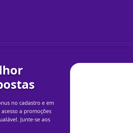
lhor
postas
ônus no cadastro e em
m acesso a promoções
ualável. Junte-se aos