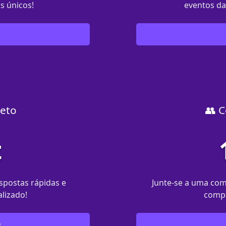
s únicos!
eventos da
reto
👥 
t
espostas rápidas e
Junte-se a uma com
lizado!
compa
e