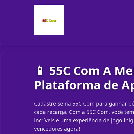
📱 55C Com A Me
Plataforma de A
Cadastre-se na 55C Com para ganhar b
cada recarga. Com a 55C Com, você te
incríveis e uma experiência de jogo inig
vencedores agora!