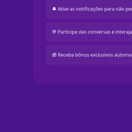
🔔 Ative as notificações para não p
💬 Participe das conversas e interaj
🎁 Receba bônus exclusivos autom