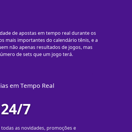
ilidade de apostas em tempo real durante os
 mais importantes do calendário tênis, e a
luem não apenas resultados de jogos, mas
úmero de sets que um jogo terá.
cias em Tempo Real
24/7
e todas as novidades, promoções e