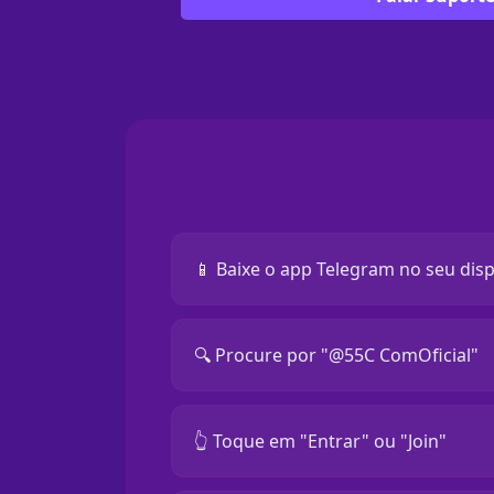
📱 Baixe o app Telegram no seu disp
🔍 Procure por "@55C ComOficial"
👆 Toque em "Entrar" ou "Join"