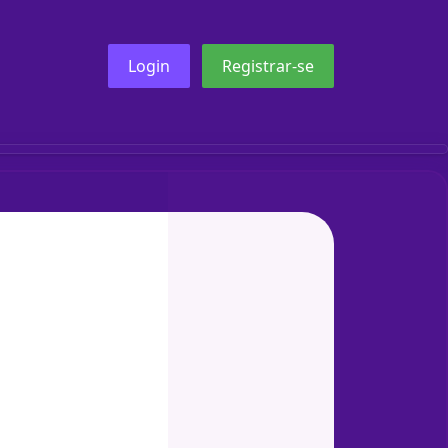
Login
Registrar-se