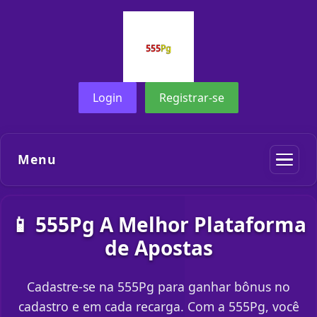
Login
Registrar-se
Menu
📱 555Pg A Melhor Plataforma
de Apostas
Cadastre-se na 555Pg para ganhar bônus no
cadastro e em cada recarga. Com a 555Pg, você