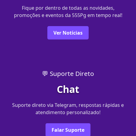
Fique por dentro de todas as novidades,
promoções e eventos da 555Pg em tempo real!
Ver Notícias
💬 Suporte Direto
Chat
Suporte direto via Telegram, respostas rápidas e
atendimento personalizado!
Falar Suporte