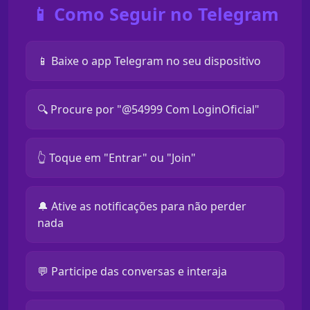
📱 Como Seguir no Telegram
📱 Baixe o app Telegram no seu dispositivo
🔍 Procure por "@54999 Com LoginOficial"
👆 Toque em "Entrar" ou "Join"
🔔 Ative as notificações para não perder
nada
💬 Participe das conversas e interaja