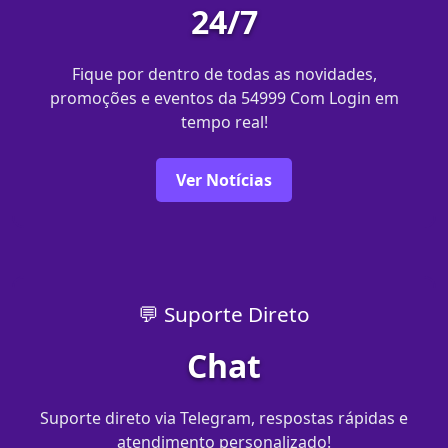
24/7
Fique por dentro de todas as novidades,
promoções e eventos da 54999 Com Login em
tempo real!
Ver Notícias
💬 Suporte Direto
Chat
Suporte direto via Telegram, respostas rápidas e
atendimento personalizado!