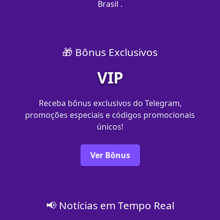
Brasil .
🎁 Bônus Exclusivos
VIP
Receba bônus exclusivos do Telegram,
promoções especiais e códigos promocionais
únicos!
Ver Bônus
📢 Notícias em Tempo Real