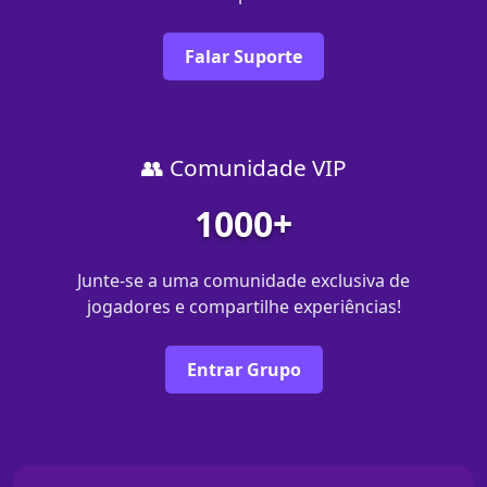
Falar Suporte
👥 Comunidade VIP
1000+
Junte-se a uma comunidade exclusiva de
jogadores e compartilhe experiências!
Entrar Grupo