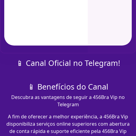
📱 Canal Oficial no Telegram!
📱 Benefícios do Canal
Descubra as vantagens de seguir a 456Bra Vip no
Telegram
A fim de oferecer a melhor experiência, a 456Bra Vip
disponibiliza serviços online superiores com abertura
de conta rápida e suporte eficiente pela 456Bra Vip