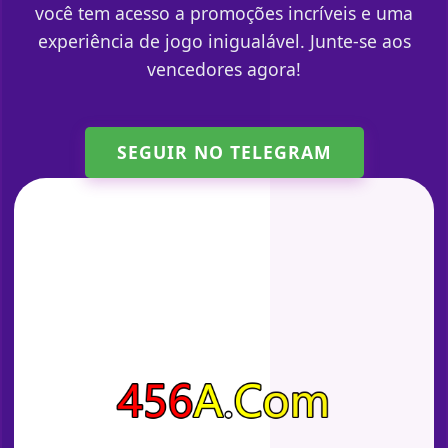
você tem acesso a promoções incríveis e uma
experiência de jogo inigualável. Junte-se aos
vencedores agora!
SEGUIR NO TELEGRAM