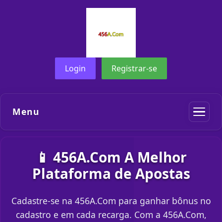
Login
Registrar-se
Menu
📱 456A.Com A Melhor
Plataforma de Apostas
Cadastre-se na 456A.Com para ganhar bônus no
cadastro e em cada recarga. Com a 456A.Com,