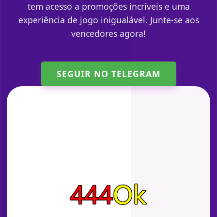
tem acesso a promoções incríveis e uma
experiência de jogo inigualável. Junte-se aos
vencedores agora!
SEGUIR NO TELEGRAM