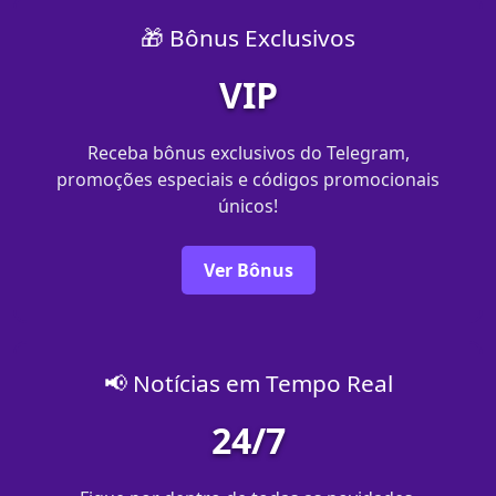
🎁 Bônus Exclusivos
VIP
Receba bônus exclusivos do Telegram,
promoções especiais e códigos promocionais
únicos!
Ver Bônus
📢 Notícias em Tempo Real
24/7