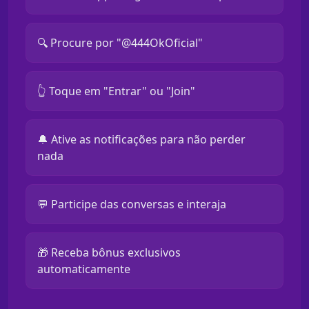
🔍 Procure por "@444OkOficial"
👆 Toque em "Entrar" ou "Join"
🔔 Ative as notificações para não perder
nada
💬 Participe das conversas e interaja
🎁 Receba bônus exclusivos
automaticamente