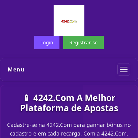
Login
Registrar-se
Menu
📱 4242.Com A Melhor
Plataforma de Apostas
Cadastre-se na 4242.Com para ganhar bônus no
cadastro e em cada recarga. Com a 4242.Com,