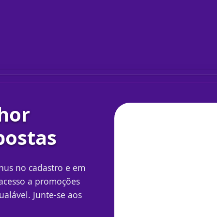
hor
postas
nus no cadastro e em
 acesso a promoções
ualável. Junte-se aos