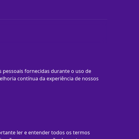
s pessoais fornecidas durante o uso de
elhoria contínua da experiência de nossos
rtante ler e entender todos os termos