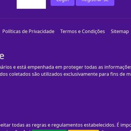
Políticas de Privacidade
Termos e Condições
Sitemap
de
suários e está empenhada em proteger todas as informaçõe
os coletados são utilizados exclusivamente para fins de m
tar todas as regras e regulamentos estabelecidos. É impo