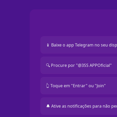
📱 Baixe o app Telegram no seu disp
🔍 Procure por "@3SS APPOficial"
👆 Toque em "Entrar" ou "Join"
🔔 Ative as notificações para não p