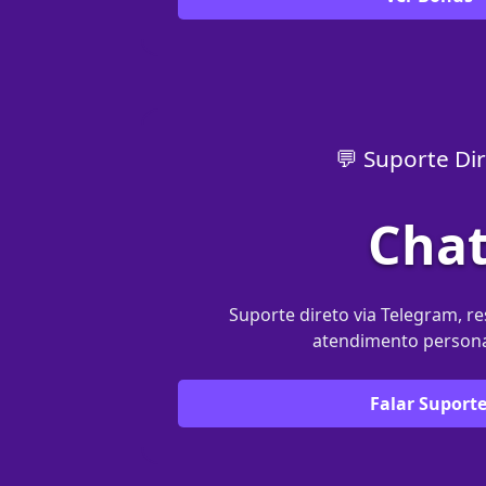
💬 Suporte Di
Cha
Suporte direto via Telegram, r
atendimento persona
Falar Suport