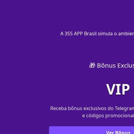
A 3SS APP Brasil simula o ambie
🎁 Bônus Exclu
VIP
Receba bônus exclusivos do Telegra
e códigos promocionai
Ver Bônus