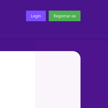
Login
Registrar-se