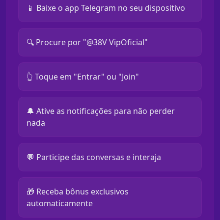
📱 Baixe o app Telegram no seu dispositivo
🔍 Procure por "@38V VipOficial"
👆 Toque em "Entrar" ou "Join"
🔔 Ative as notificações para não perder
nada
💬 Participe das conversas e interaja
🎁 Receba bônus exclusivos
automaticamente