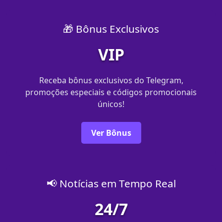
🎁 Bônus Exclusivos
VIP
Receba bônus exclusivos do Telegram,
promoções especiais e códigos promocionais
únicos!
Ver Bônus
📢 Notícias em Tempo Real
24/7