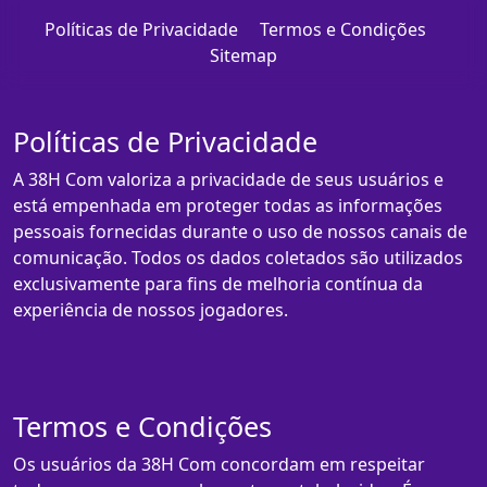
Políticas de Privacidade
Termos e Condições
Sitemap
Políticas de Privacidade
A 38H Com valoriza a privacidade de seus usuários e
está empenhada em proteger todas as informações
pessoais fornecidas durante o uso de nossos canais de
comunicação. Todos os dados coletados são utilizados
exclusivamente para fins de melhoria contínua da
experiência de nossos jogadores.
Termos e Condições
Os usuários da 38H Com concordam em respeitar