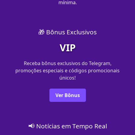
mínima.
🎁 Bônus Exclusivos
VIP
Receba bônus exclusivos do Telegram,
promoções especiais e códigos promocionais
únicos!
Ver Bônus
📢 Notícias em Tempo Real