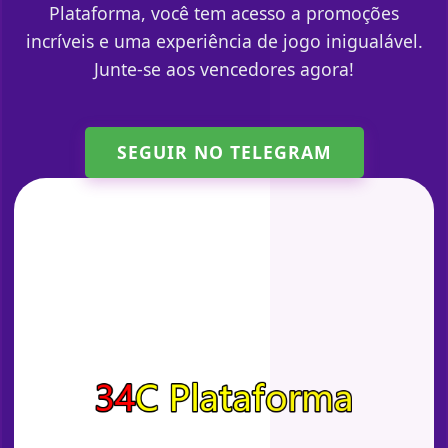
Plataforma, você tem acesso a promoções
incríveis e uma experiência de jogo inigualável.
Junte-se aos vencedores agora!
SEGUIR NO TELEGRAM