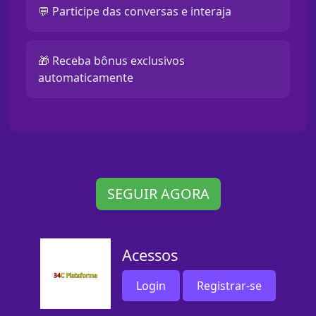
💬 Participe das conversas e interaja
🎁 Receba bônus exclusivos
automaticamente
SEGUIR AGORA
Acessos
Login
Registrar-se