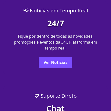
📢 Notícias em Tempo Real
24/7
Fique por dentro de todas as novidades,
promoções e eventos da 34C Plataforma em
tempo real!
Ver Notícias
💬 Suporte Direto
Chat