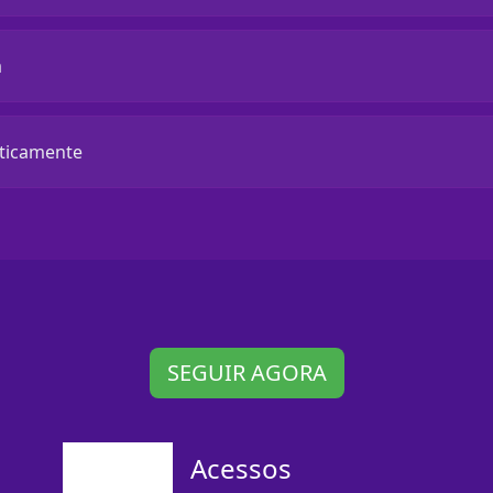
a
aticamente
SEGUIR AGORA
Acessos