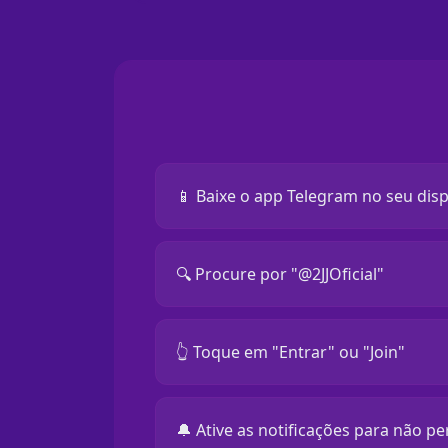
📱 Baixe o app Telegram no seu disp
🔍 Procure por "@2JJOficial"
👆 Toque em "Entrar" ou "Join"
🔔 Ative as notificações para não p