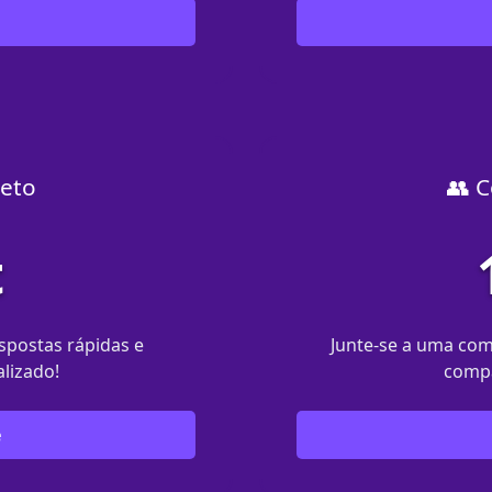
reto
👥 
t
espostas rápidas e
Junte-se a uma com
lizado!
compa
e