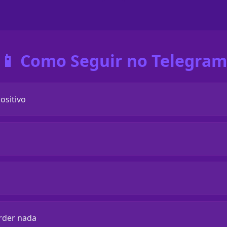
📱 Como Seguir no Telegram
ositivo
erder nada