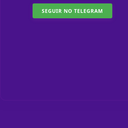
SEGUIR NO TELEGRAM