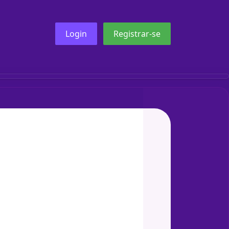
Login
Registrar-se