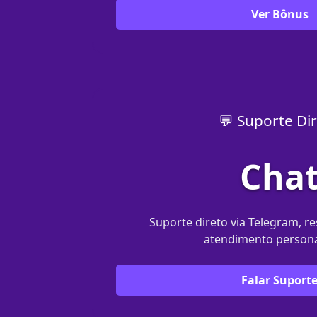
Ver Bônus
💬 Suporte Di
Cha
Suporte direto via Telegram, r
atendimento persona
Falar Suport