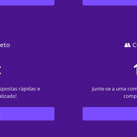
reto
👥 
t
espostas rápidas e
Junte-se a uma com
lizado!
compa
e