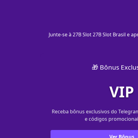
Junte-se à 27B Slot 27B Slot Brasil e
🎁 Bônus Exclu
VIP
Receba bônus exclusivos do Telegra
e códigos promocionai
Ver Bônus