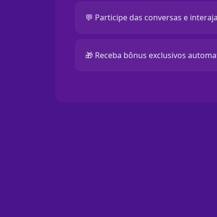
💬 Participe das conversas e interaj
🎁 Receba bônus exclusivos autom