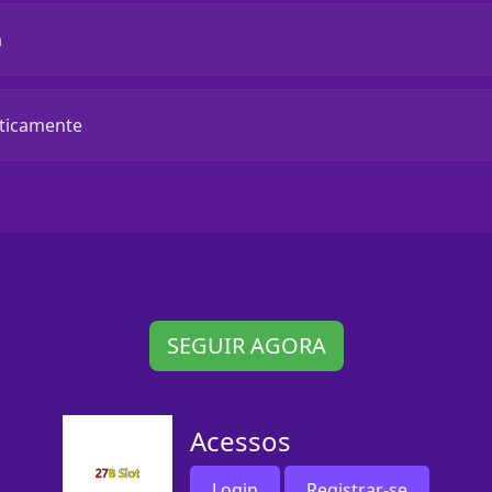
a
aticamente
SEGUIR AGORA
Acessos
Login
Registrar-se