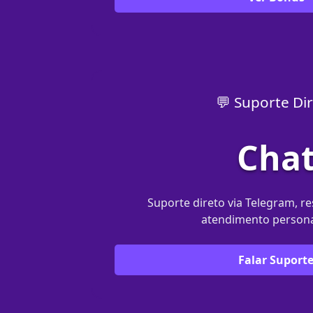
💬 Suporte Di
Cha
Suporte direto via Telegram, r
atendimento persona
Falar Suport