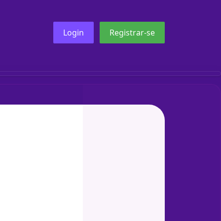
Login
Registrar-se