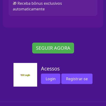
🎁 Receba bônus exclusivos
automaticamente
SEGUIR AGORA
Acessos
Login
Registrar-se