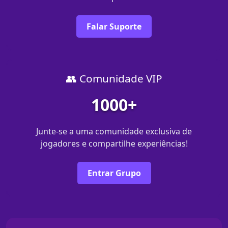
Falar Suporte
👥 Comunidade VIP
1000+
Junte-se a uma comunidade exclusiva de
jogadores e compartilhe experiências!
Entrar Grupo