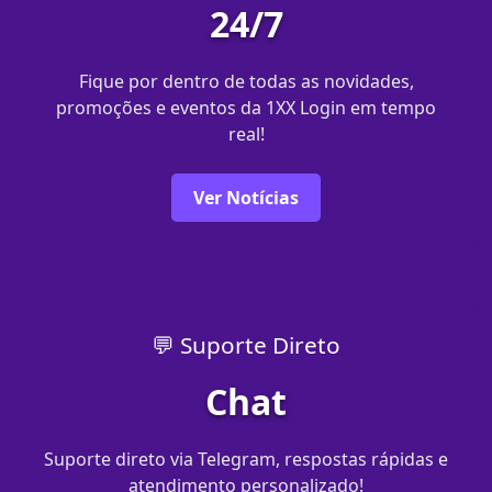
24/7
Fique por dentro de todas as novidades,
promoções e eventos da 1XX Login em tempo
real!
Ver Notícias
💬 Suporte Direto
Chat
Suporte direto via Telegram, respostas rápidas e
atendimento personalizado!