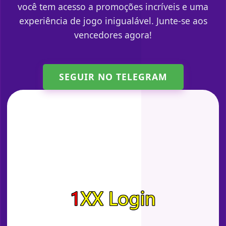
você tem acesso a promoções incríveis e uma
experiência de jogo inigualável. Junte-se aos
vencedores agora!
SEGUIR NO TELEGRAM