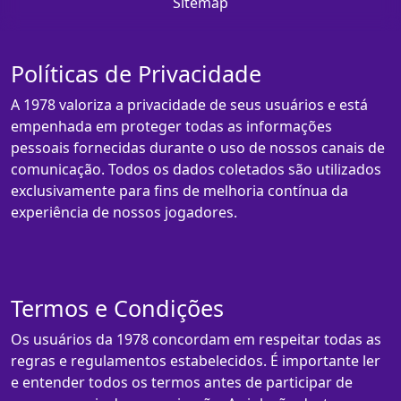
Sitemap
Políticas de Privacidade
A 1978 valoriza a privacidade de seus usuários e está
empenhada em proteger todas as informações
pessoais fornecidas durante o uso de nossos canais de
comunicação. Todos os dados coletados são utilizados
exclusivamente para fins de melhoria contínua da
experiência de nossos jogadores.
Termos e Condições
Os usuários da 1978 concordam em respeitar todas as
regras e regulamentos estabelecidos. É importante ler
e entender todos os termos antes de participar de