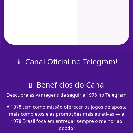
📱 Canal Oficial no Telegram!
📱 Benefícios do Canal
Descubra as vantagens de seguir a 1978 no Telegram
A 1978 tem como missão oferecer os jogos de aposta
mais completos e as promoções mais atrativas — a
1978 Brasil foca em entregar sempre o melhor ao
jogador.