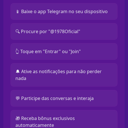
📱 Baixe o app Telegram no seu dispositivo
🔍 Procure por "@1978Oficial"
👆 Toque em "Entrar" ou "Join"
🔔 Ative as notificações para não perder
nada
💬 Participe das conversas e interaja
🎁 Receba bônus exclusivos
automaticamente