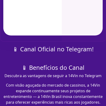
📱 Canal Oficial no Telegram!
📱 Benefícios do Canal
Descubra as vantagens de seguir a 14Vin no Telegram
Com visão aguçada do mercado de cassinos, a 14Vin
expande continuamente seus projetos de
entretenimento — a 14Vin Brasil inova constantemente
para oferecer experiências mais ricas aos jogadores.