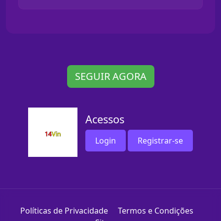
SEGUIR AGORA
Acessos
Login
Registrar-se
Políticas de Privacidade
Termos e Condições