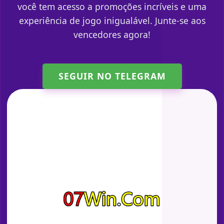
você tem acesso a promoções incríveis e uma
experiência de jogo inigualável. Junte-se aos
vencedores agora!
SEGUIR NO TELEGRAM