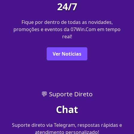
24/7
Fique por dentro de todas as novidades,
promoções e eventos da 07Win.Com em tempo
real!
Ver Notícias
💬 Suporte Direto
Chat
Suporte direto via Telegram, respostas rápidas e
atendimento personalizado!