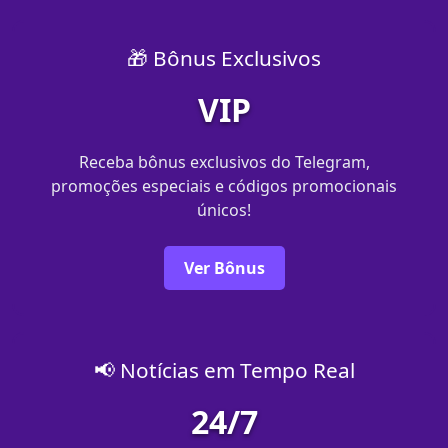
🎁 Bônus Exclusivos
VIP
Receba bônus exclusivos do Telegram,
promoções especiais e códigos promocionais
únicos!
Ver Bônus
📢 Notícias em Tempo Real
24/7