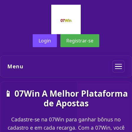
Login
Registrar-se
Menu
📱 07Win A Melhor Plataforma
de Apostas
Cadastre-se na 07Win para ganhar bônus no
cadastro e em cada recarga. Com a 07Win, você