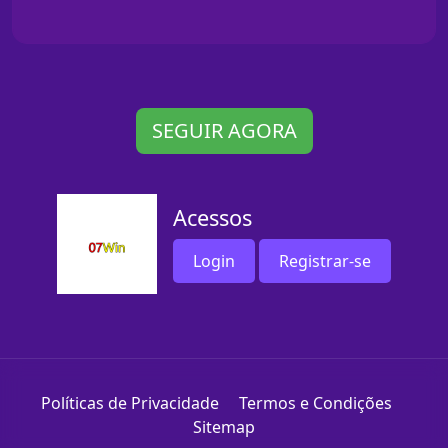
SEGUIR AGORA
Acessos
Login
Registrar-se
Políticas de Privacidade
Termos e Condições
Sitemap